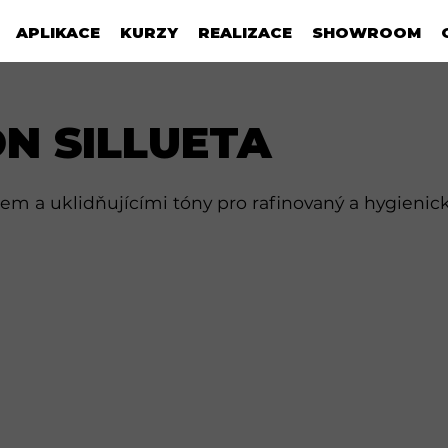
APLIKACE
KURZY
REALIZACE
SHOWROOM
N SILLUETA
 a uklidňujícími tóny pro rafinovaný a hygienick