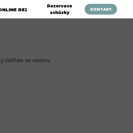
Rezervace
ONLINE REZERVACE
KONTAKT
schůzky
ý zážitek ze salonu