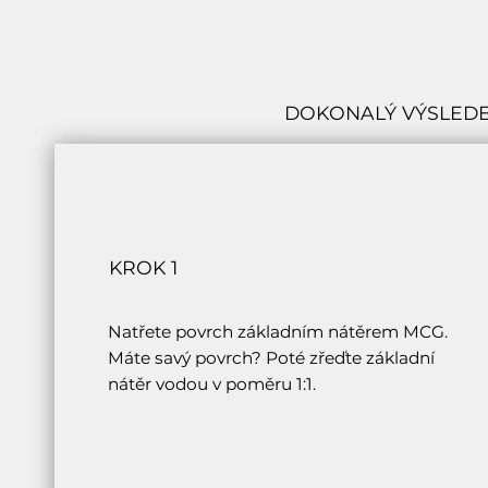
DOKONALÝ VÝSLEDE
KROK 1
Natřete povrch základním nátěrem MCG.
Máte savý povrch? Poté zřeďte základní
nátěr vodou v poměru 1:1.