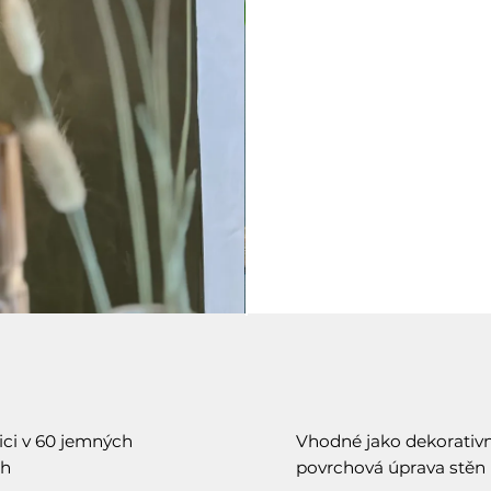
ici v 60 jemných
Vhodné jako dekorativn
ch
povrchová úprava stěn