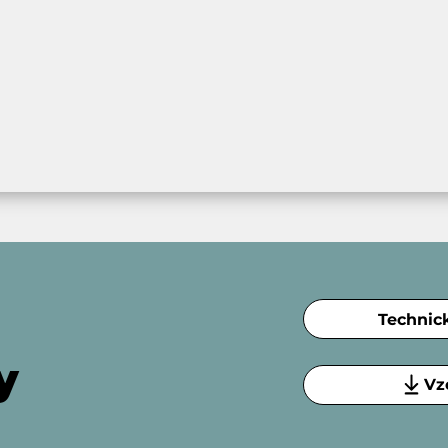
Technic
y
Vz