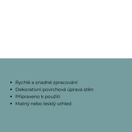
Rychlé a snadné zpracování
Dekorativní povrchová úprava stěn
Připraveno k použití
Matný nebo lesklý vzhled