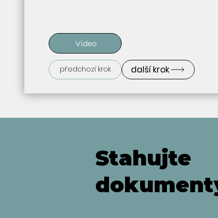
Video
další krok
předchozí krok
Stahujte
dokument