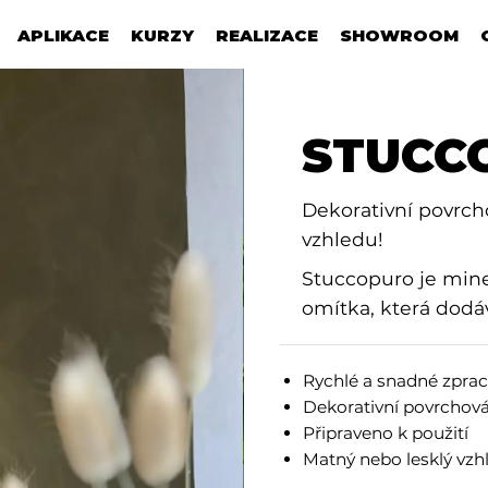
APLIKACE
KURZY
REALIZACE
SHOWROOM
STUCC
Dekorativní povrc
vzhledu!
Stuccopuro je miner
omítka, která dodá
Rychlé a snadné zpra
Dekorativní povrchová
Připraveno k použití
Matný nebo lesklý vzh