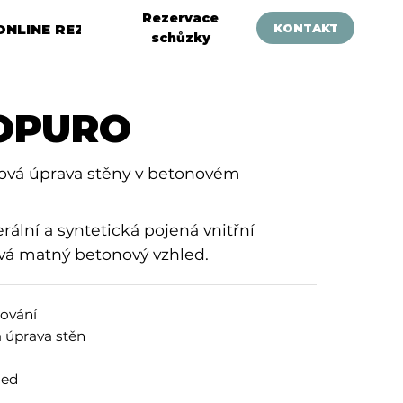
Rezervace
ONLINE REZERVACE
KONTAKT
schůzky
OPURO
hová úprava stěny v betonovém
ální a syntetická pojená vnitřní
vá matný betonový vzhled.
cování
 úprava stěn
led