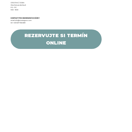
OTEVÍRACÍ DOBA
Otevřeno po domluvě
PO - PÁ
9:00 - 18:00
KONTAKT PRO OBJEDNÁNÍ SCHŮZKY
email:
info@stoneagecz.com
tel: +420 607 056 828
REZERVUJTE SI TERMÍN
ONLINE