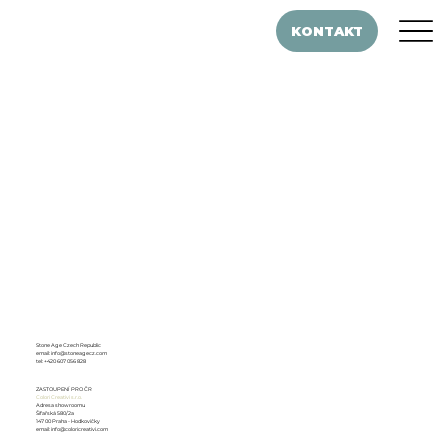
KONTAKT
Stone Age Czech Republic
email:
info@stoneagecz.com
tel: +420 607 056 828
ZASTOUPENÍ PRO ČR
Colori Creativi s.r.o.
Adresa showroomu
Šífařská 580/2a
147 00 Praha - Hodkovičky
email:
info@coloricreativi.com